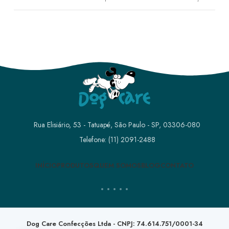
XXS
26
24
18
XS
28
26
20
S
30
28
22
M
32
30
26
L
36
33
30
Rua Elisiário, 53 - Tatuapé, São Paulo - SP, 03306-080
Telefone: (11) 2091-2488
XL
40
35
32
INÍCIO
PRODUTOS
QUEM SOMOS
BLOG
CONTATO
XXL
44
40
34
XXXL
50
44
36
3XL
58
48
40
Dog Care Confecções Ltda - CNPJ: 74.614.751/0001-34