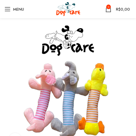
0
MENU
R$
0,00